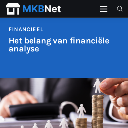
FINANCIEEL
Het belang van financiële
Home
analyse
Beurs
Financieel
ICT
Personeel
Starter