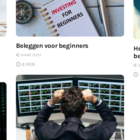
Beleggen voor beginners
He
b
SHARE POST
6 MIN