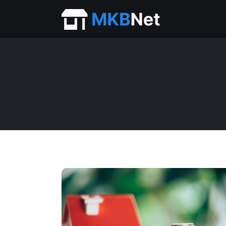
Home
Beurs
Financieel
ICT
Personeel
Starter