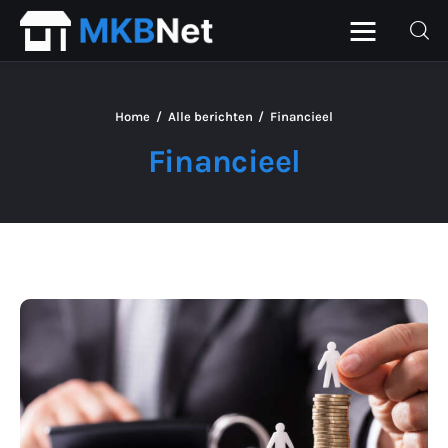
Home
Alle berichten
Financieel
Home
Financieel
Beurs
Financieel
ICT
Personeel
Starter