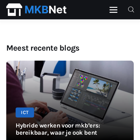
Home
Meest recente blogs
Beurs
Financieel
ICT
Personeel
ICT
Starter
Hybride werken voor mkb’ers:
bereikbaar, waar je ook bent