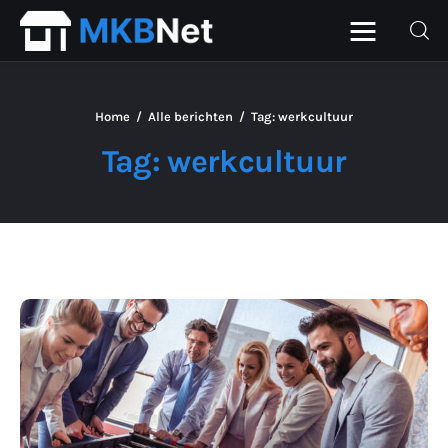
Home
Alle berichten
Tag: werkcultuur
Home
Tag: werkcultuur
Beurs
Financieel
ICT
Personeel
Starter