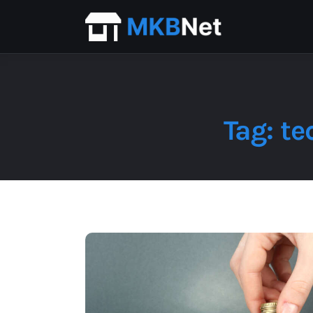
Home
Beurs
Financieel
ICT
Tag: t
Personeel
Starter