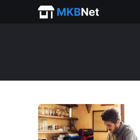
Home
Beurs
Financieel
ICT
Personeel
Starter