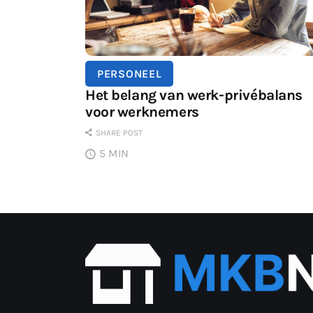
PERSONEEL
Het belang van werk-privébalans
voor werknemers
SHARE POST
5 MIN