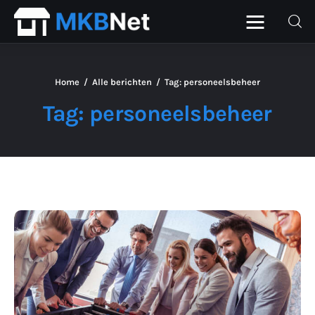
Home
Alle berichten
Tag: personeelsbeheer
Home
Tag: personeelsbeheer
Beurs
Financieel
ICT
Personeel
Starter