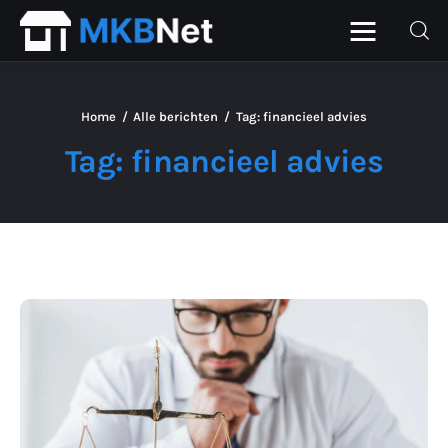
Home
Alle berichten
Tag: financieel advies
Home
Tag: financieel advies
Beurs
Financieel
ICT
Personeel
Starter