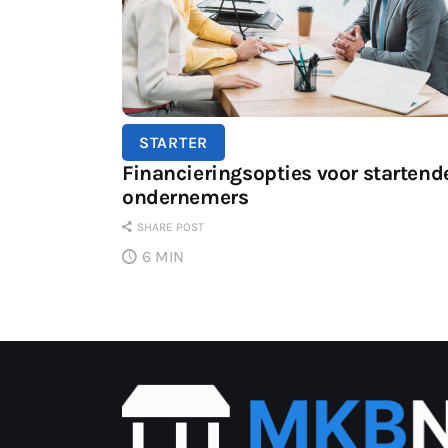
STARTER
Financieringsopties voor startend
ondernemers
SHARE POST
6 MIN