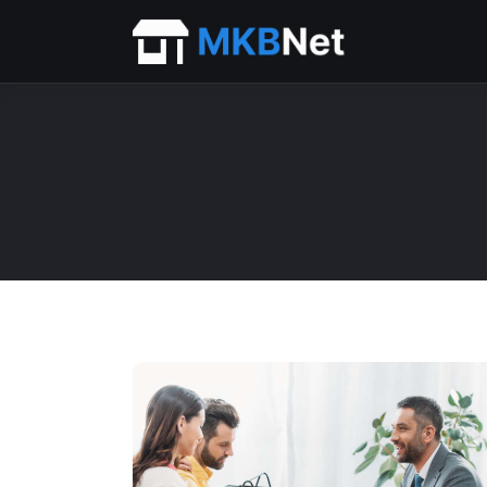
Home
Beurs
Financieel
ICT
Personeel
Starter