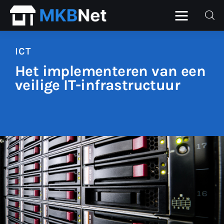
ICT
Het implementeren van een
Home
veilige IT-infrastructuur
Beurs
Financieel
ICT
Personeel
Starter